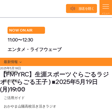
放送を聴く
メニュー
NOW ON AIR
11:00〜12:30
エンタメ・ライフウェーブ
最新情報
2025年5月18日
最新情報
【FM-YRC】生涯スポーツぐらごるラジ
オ ( ぐらごる王子 ) ■2025年5月19日
番組情報
(月)19:00
ラジオクラブ
ご活用ガイド
おかやま山陽高校活き活きラジオ