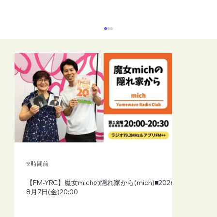
【FM-YRC】となりの崎谷(さきや)くん(あ
きを)■2026年8月7日(金)19:30
9 時間前
【FM-YRC】魔女michの隠れ家から(mich)■2026年
8月7日(金)20:00