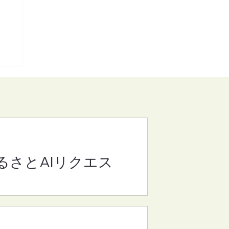
るさとAIリクエス
(さ
8