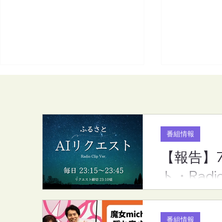
番組情報
【報告】
【報告】7月度のリクエスト
【FM-YRC
ト・Radi
ランキング（ふるさとAIリク
家から(mic
エスト・RadioCLip版）
(金)20:00
番組情報