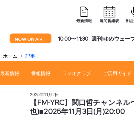
最新情報
週間番組表
番組
10:00〜11:30
週刊!ゆめウェー
NOW ON AIR
ホーム
/
記事
最新情報
番組情報
ラジオクラブ
ご活用ガイド
2025年11月2日
番組審議会
【FM-YRC】関口哲チャンネ
也)■2025年11月3日(月)20:00