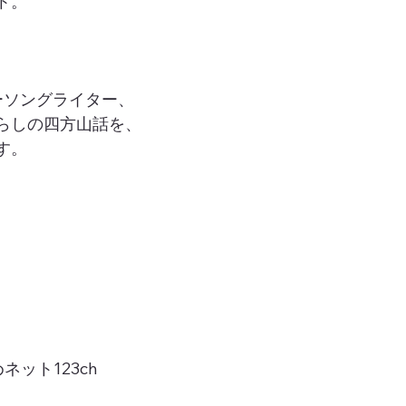
ト。
ーソングライター、
らしの四方山話を、
す。
ット123ch