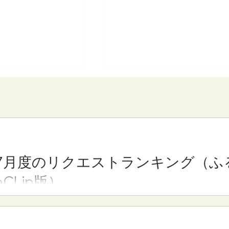
7月度のリクエストランキング（ふ
】魔女michの隠れ
【FM-YRC】となりの崎谷
oCLip版）
h)■2026年8月7日
きや)くん(あきを)■2026年
月7日(金)19:30