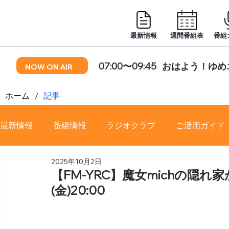
最新情報
週間番組表
番組
07:00〜09:45
おはよう！ゆめ
NOW ON AIR
ホーム
/
記事
最新情報
番組情報
ラジオクラブ
ご活用ガイド
2025年10月2日
番組審議会
【FM-YRC】魔女michの隠れ家から
(金)20:00