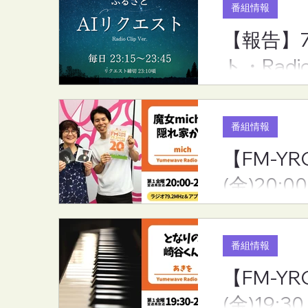
番組情報
【報告】
【報告】7月度のリクエスト
【FM-YRC
ト・Radi
ランキング（ふるさとAIリク
家から(mic
エスト・RadioCLip版）
(金)20:00
番組情報
【FM-YR
(金)20:00
番組情報
【FM-Y
(金)19:30