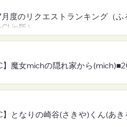
7月度のリクエストランキング（ふ
】魔女michの隠れ
【FM-YRC】となりの崎谷
oCLip版）
h)■2026年8月7日
きや)くん(あきを)■2026年
月7日(金)19:30
C】魔女michの隠れ家から(mich)■
RC】となりの崎谷(さきや)くん(あきを