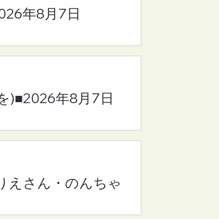
2026年8月7日
り
・の
)■2026年8月7日
・りえさん・のんちゃ