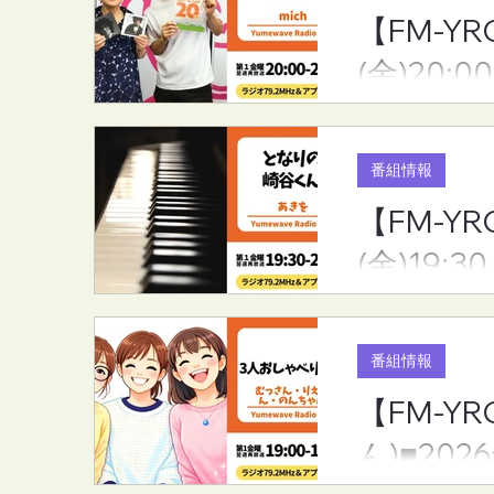
【FM-YR
【FM-YRC】魔女michの隠れ
【FM-YR
(金)20:00
家から(mich)■2026年8月7日
きや)くん(あ
(金)20:00
月7日(金)19:
番組情報
【FM-Y
(金)19:30
番組情報
【FM-
ん)■202