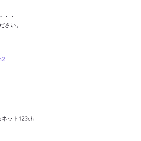
・・・
ださい。
n2
ット123ch