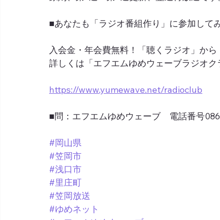
■あなたも「ラジオ番組作り」に参加して
入会金・年会費無料！「聴くラジオ」から
詳しくは「エフエムゆめウェーブラジオク
https://www.yumewave.net/radioclub
■問：エフエムゆめウェーブ　電話番号0865-6
#岡山県
#笠岡市
#浅口市
#里庄町
#笠岡放送
#ゆめネット