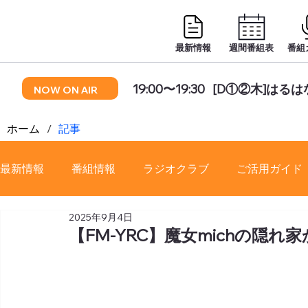
最新情報
週間番組表
番組
19:00〜19:30
[D①②木]はる
NOW ON AIR
ホーム
/
記事
最新情報
番組情報
ラジオクラブ
ご活用ガイド
2025年9月4日
番組審議会
【FM-YRC】魔女michの隠れ家から