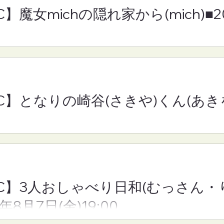
C】魔女michの隠れ家から(mich)■
C】となりの崎谷(さ
【FM-YRC】3人おしゃべ
きを)■2026年8
日和(むっさん・りえさん
30
んちゃん)■2026年8月7日
(金)19:00
RC】となりの崎谷(さきや)くん(あきを
YRC】3人おしゃべり日和(むっさん
6年8月7日(金)19:00