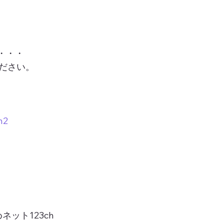
・・・
ださい。
n2
ット123ch