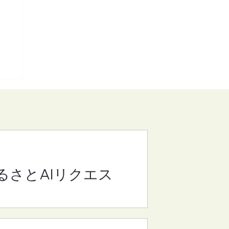
るさとAIリクエス
(さ
8