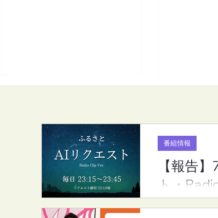
番組情報
【報告】
【報告】7月度のリクエスト
【FM-YRC
ト・Radi
ランキング（ふるさとAIリク
家から(mic
エスト・RadioCLip版）
(金)20:00