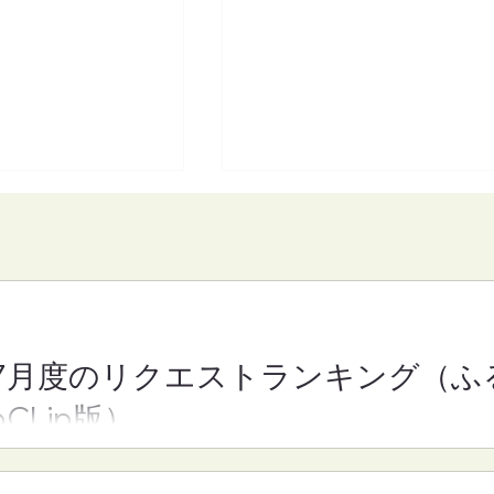
7月度のリクエストランキング（ふ
】魔女michの隠れ
【FM-YRC】となりの崎谷
oCLip版）
h)■2026年8月7日
きや)くん(あきを)■2026年
月7日(金)19:30