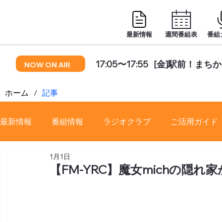
最新情報
週間番組表
番組
17:05〜17:55
[金]駅前！まち
NOW ON AIR
ホーム
/
記事
最新情報
番組情報
ラジオクラブ
ご活用ガイド
1月1日
番組審議会
【FM-YRC】魔女michの隠れ家から