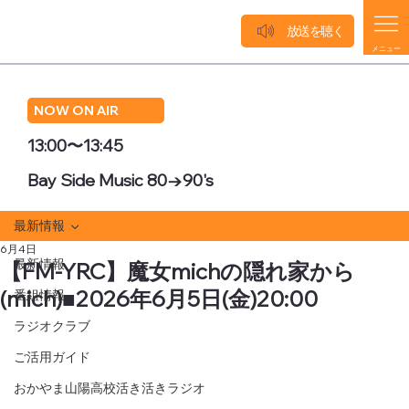
放送を聴く
メニュー
NOW ON AIR
13:00〜13:45
Bay Side Music 80→90's
最新情報
6月4日
最新情報
【FM-YRC】魔女michの隠れ家から
(mich)■2026年6月5日(金)20:00
番組情報
ラジオクラブ
ご活用ガイド
おかやま山陽高校活き活きラジオ