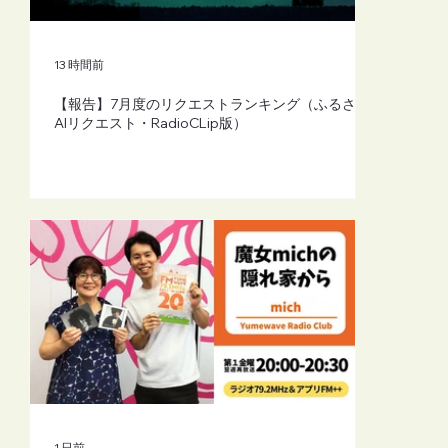
【FM-YRC】魔女michの隠れ家から
(mich)■2026年8月7日(金)20:00
13 時間前
【報告】7月度のリクエストランキング（ふるさと
AIリクエスト・RadioCLip版）
1 日前