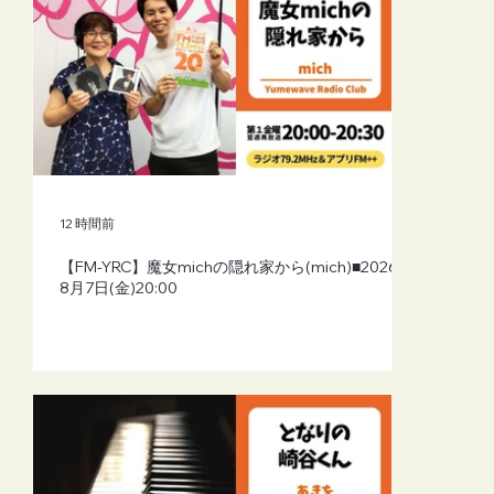
【FM-YRC】となりの崎谷(さきや)くん(あ
きを)■2026年8月7日(金)19:30
12 時間前
【FM-YRC】魔女michの隠れ家から(mich)■2026年
8月7日(金)20:00