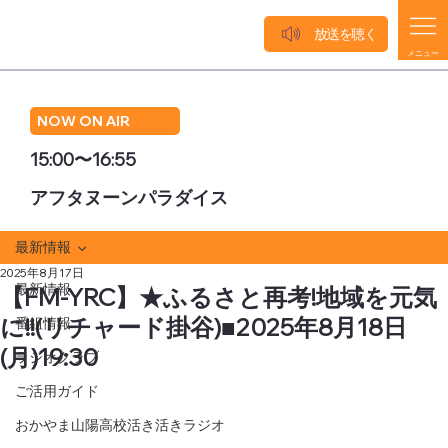
放送を聴く
メニュー
NOW ON AIR
15:00〜16:55
アフタヌーンパラダイス
最新情報
2025年8月17日
最新情報
【FM-YRC】★ふるさと再考!地域を元気
に!!(リチャード掛谷)■2025年8月18日
番組情報
(月)19:30
ラジオクラブ
ご活用ガイド
おかやま山陽高校活き活きラジオ