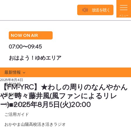
放送を聴く
メニュー
NOW ON AIR
07:00〜09:45
おはよう！ゆめエリア
最新情報
2025年8月4日
最新情報
【FM-YRC】★わしの周りのなんやかん
やと時々藤井風(風ファンによるリレ
番組情報
ー)■2025年8月5日(火)20:00
ラジオクラブ
ご活用ガイド
おかやま山陽高校活き活きラジオ