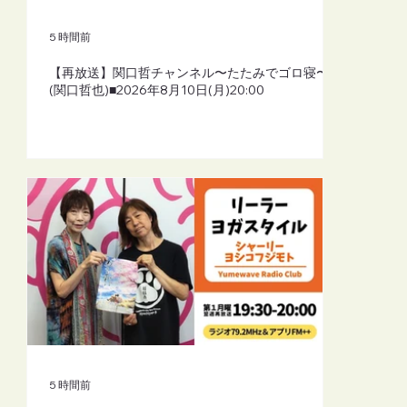
ーリーよしこふじもと）■2026年8月10日
(月)19:30
5 時間前
【再放送】関口哲チャンネル〜たたみでゴロ寝〜
(関口哲也)■2026年8月10日(月)20:00
5 時間前