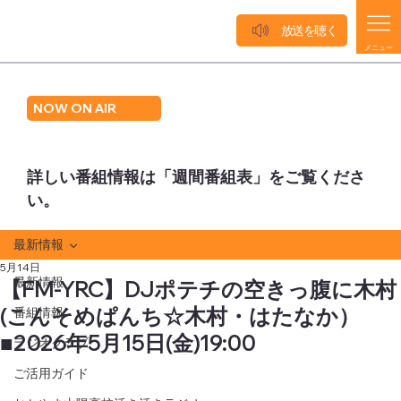
放送を聴く
メニュー
NOW ON AIR
詳しい番組情報は「週間番組表」をご覧くださ
い。
最新情報
5月14日
最新情報
【FM-YRC】DJポテチの空きっ腹に木村
(こんそめぱんち☆木村・はたなか）
番組情報
■2026年5月15日(金)19:00
ラジオクラブ
ご活用ガイド