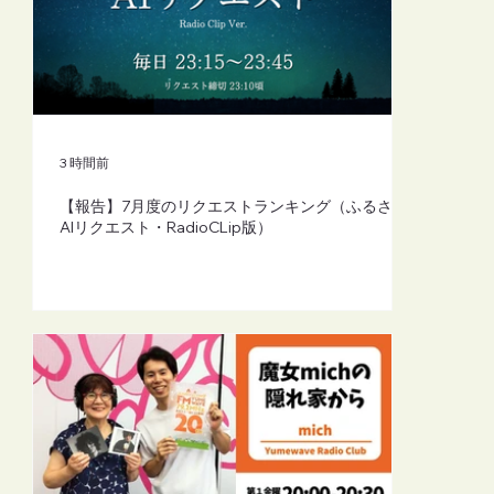
【FM-YRC】魔女michの隠れ家から
(mich)■2026年8月7日(金)20:00
3 時間前
【報告】7月度のリクエストランキング（ふるさと
AIリクエスト・RadioCLip版）