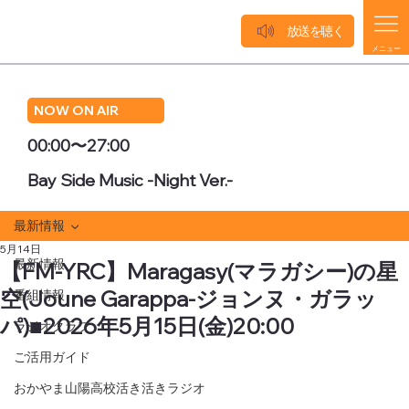
放送を聴く
メニュー
NOW ON AIR
00:00〜27:00
Bay Side Music -Night Ver.-
最新情報
5月14日
最新情報
【FM-YRC】Maragasy(マラガシー)の星
空(Joune Garappa-ジョンヌ・ガラッ
番組情報
パ)■2026年5月15日(金)20:00
ラジオクラブ
ご活用ガイド
おかやま山陽高校活き活きラジオ