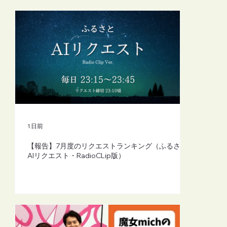
【FM-YRC】魔女michの隠れ家から
(mich)■2026年8月7日(金)20:00
1 日前
【報告】7月度のリクエストランキング（ふるさと
AIリクエスト・RadioCLip版）