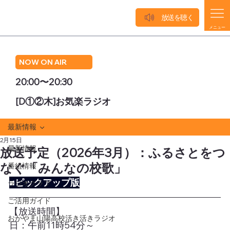
放送を聴く
メニュー
NOW ON AIR
20:00〜20:30
[D①②木]お気楽ラジオ
最新情報
2月15日
最新情報
放送予定（2026年3月）：ふるさとをつ
なぐ「みんなの校歌」
番組情報
■ピックアップ版
ラジオクラブ
ご活用ガイド
【放送時間】
おかやま山陽高校活き活きラジオ
日：午前11時54分～