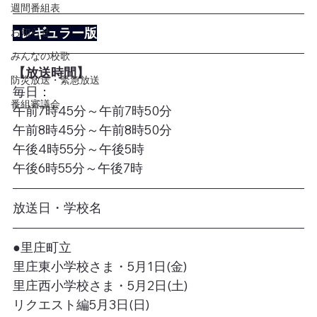
週間番組表
■レギュラー版
お知らせ
みんなの校歌
【放送時間】
防災放送・緊急放送
毎日：
番組審議会
午前7時45分～午前7時50分
午前8時45分～午前8時50分
午後4時55分～午後5時
午後6時55分～午後7時
放送日・学校名
●里庄町立
里庄東小学校さま・5月1日(金)
里庄西小学校さま・5月2日(土)
リクエスト編5月3日(日)