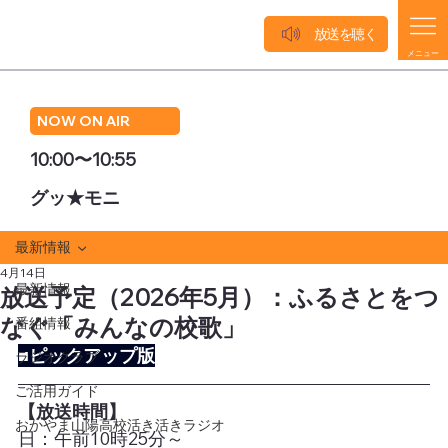
放送を聴く
メニュー
NOW ON AIR
10:00〜10:55
グッ★モニ
最新情報
4月14日
最新情報
放送予定（2026年5月）：ふるさとをつ
なぐ「みんなの校歌」
番組情報
■ピックアップ版
ラジオクラブ
ご活用ガイド
【放送時間】
おかやま山陽高校活き活きラジオ
日：午前10時25分～