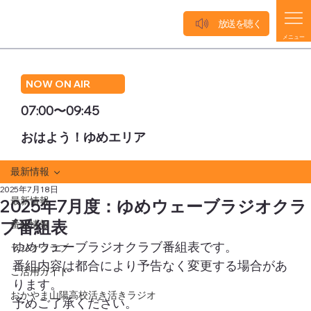
放送を聴く
メニュー
NOW ON AIR
07:00〜09:45
おはよう！ゆめエリア
最新情報
2025年7月18日
最新情報
2025年7月度：ゆめウェーブラジオクラ
ブ番組表
番組情報
ゆめウェーブラジオクラブ番組表です。
ラジオクラブ
番組内容は都合により予告なく変更する場合があ
ご活用ガイド
ります。
おかやま山陽高校活き活きラジオ
予めご了承ください。