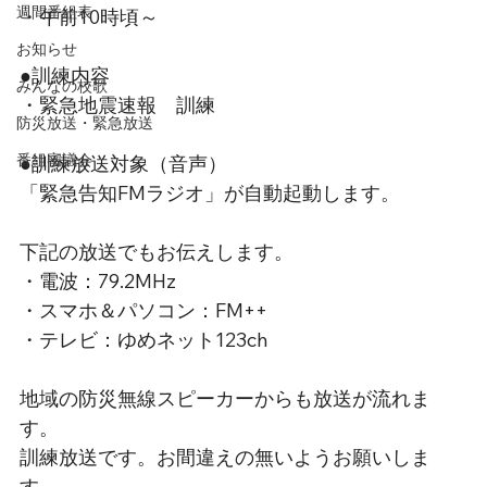
週間番組表
・午前10時頃～
お知らせ
●訓練内容
みんなの校歌
・緊急地震速報　訓練
防災放送・緊急放送
番組審議会
●訓練放送対象（音声）
「緊急告知FMラジオ」が自動起動します。
下記の放送でもお伝えします。
・電波：79.2MHz
・スマホ＆パソコン：FM++
・テレビ：ゆめネット123ch
地域の防災無線スピーカーからも放送が流れま
す。
訓練放送です。お間違えの無いようお願いしま
す。