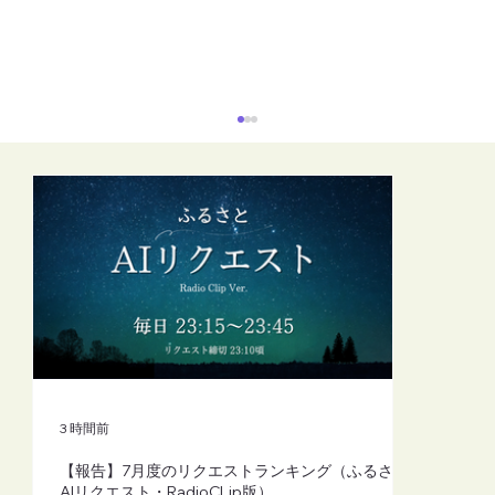
【番組変更】2026/06/26(金)24:00～台
風接近に伴う防災啓発放送の実施につい
て
3 時間前
【報告】7月度のリクエストランキング（ふるさと
AIリクエスト・RadioCLip版）