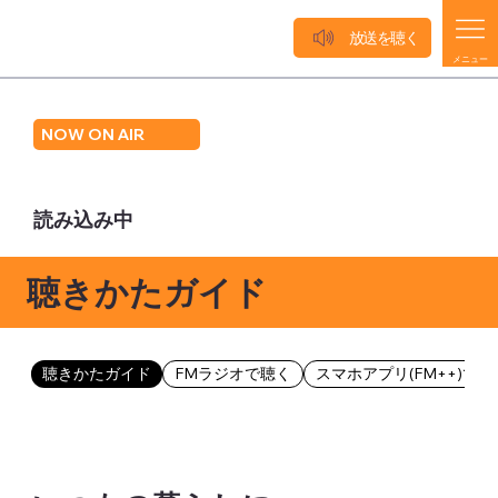
放送を聴く
メニュー
NOW ON AIR
読み込み中
聴きかたガイド
聴きかたガイド
FMラジオで聴く
スマホアプリ(FM++)で聴