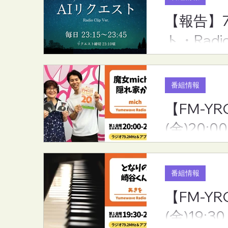
【報告】
【報告】7月度のリクエスト
【FM-YRC
ト・Radi
ランキング（ふるさとAIリク
家から(mic
エスト・RadioCLip版）
(金)20:00
番組情報
【FM-YR
(金)20:00
番組情報
【FM-Y
(金)19:30