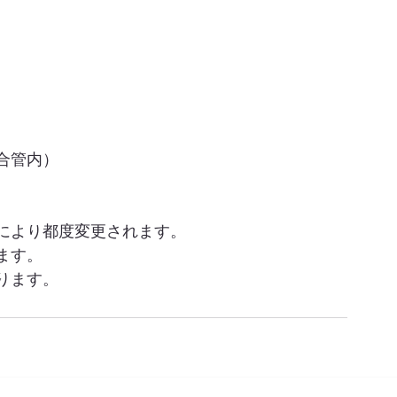
合管内）
により都度変更されます。
ます。
ります。