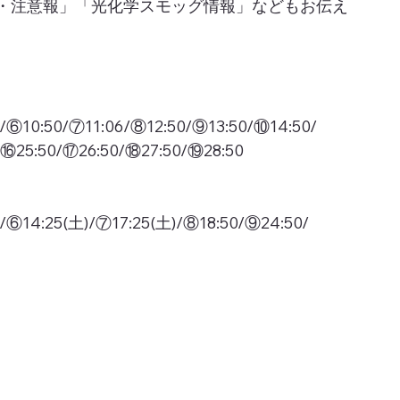
・注意報」「光化学スモッグ情報」などもお伝え
/⑥10:50/⑦11:06/⑧12:50/⑨13:50/⑩14:50/
/⑯25:50/⑰26:50/⑱27:50/⑲28:50
/⑥14:25(土)/⑦17:25(土)/⑧18:50/⑨24:50/