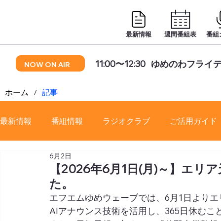
最新情報
週間番組表
番組
11:00〜12:30
ゆめのわフライ
NOW ON AIR
ホーム
/
記事
最新情報
番組情報
ラジオクラブ
ご活用ガイド
6月2日
番組審議会
【2026年6月1日(月)～】エリ
た。
エフエムゆめウェーブでは、6月1日よりエ
AIアナウンス技術を活用し、365日休む