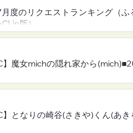
7月度のリクエストランキング（ふ
】魔女michの隠れ
【FM-YRC】となりの崎谷
oCLip版）
h)■2026年8月7日
きや)くん(あきを)■2026年
月7日(金)19:30
C】魔女michの隠れ家から(mich)■
RC】となりの崎谷(さきや)くん(あきを